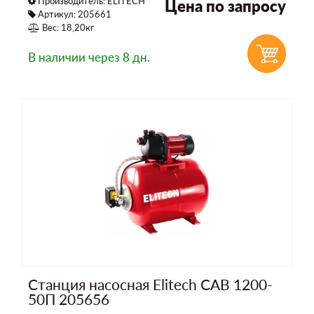
Производитель:
ELITECH
Цена по запросу
Артикул: 205661
Вес: 18,20кг
В наличии
через 8 дн.
Станция насосная Elitech САВ 1200-
50П 205656