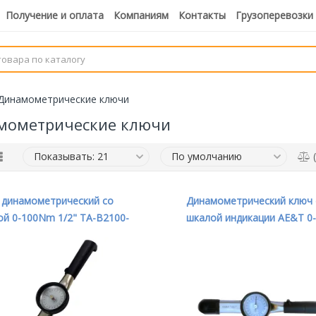
Получение и оплата
Компаниям
Контакты
Грузоперевозки
Динамометрические ключи
мометрические ключи
(
 динамометрический со
Динамометрический ключ 
й 0-100Nm 1/2" TA-B2100-
шкалой индикации AE&T 0-
50Nm 3/8" TA-B2050-38