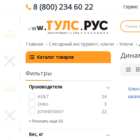
8 (800) 234 60 22
Сервис
Главная
Слесарный инструмент, ключи
Ключи
Дина
Каталог товаров
Фильтры
Производители
Ключ
AE&T
24
шкало
Deko
3
12
JONNESWAY
22
JTC
7
+ Показать ещё (5)
KING TONY
1
КОБАЛЬТ
1
Вес, кг