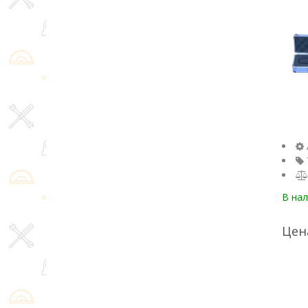
В на
Цен