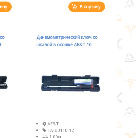
зину
В корзину
со
Динамометрический ключ со
0-
шкалой в окошке AE&T 10-
110Nm 1/2" TA-B3110-12
AE&T
TA-B3110-12
1,00кг