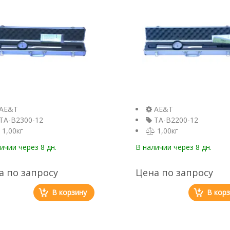
AE&T
AE&T
TA-B2300-12
TA-B2200-12
1,00кг
1,00кг
личии
через 8 дн.
В наличии
через 8 дн.
а по запросу
Цена по запросу
В корзину
В кор