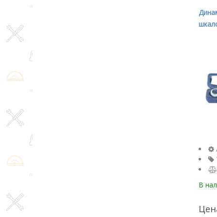
Дина
шкал
3/8" 
В на
Цен