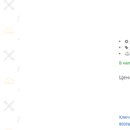
В на
Цен
Ключ
800N