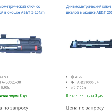
мометрический ключ со
Динамометрический ключ 
ой в окошке AE&T 5-25Nm
шкалой в окошке AE&T 20
TA-B3025-38
1000Nm 3/4" TA-B31000-3
AE&T
AE&T
TA-B3025-38
TA-B31000-34
0,93кг
7,00кг
личии
через 8 дн.
В наличии
через 8 дн.
а по запросу
Цена по запросу