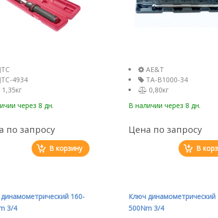
JTC
AE&T
JTC-4934
TA-B1000-34
1,35кг
0,80кг
личии
через 8 дн.
В наличии
через 8 дн.
а по запросу
Цена по запросу
В корзину
В кор
 динамометрический 160-
Ключ динамометрический 
m 3/4
500Nm 3/4