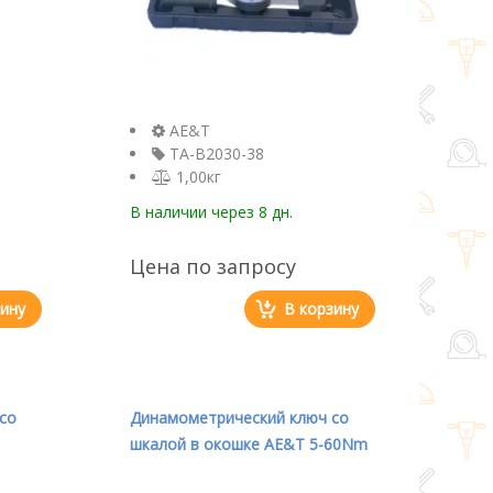
AE&T
TA-B2030-38
1,00кг
В наличии
через 8 дн.
Цена по запросу
зину
В корзину
со
Динамометрический ключ со
шкалой в окошке AE&T 5-60Nm
3/8" TA-B3060-38