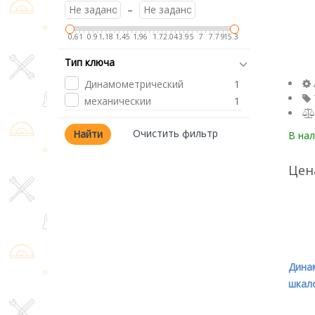
МАСТАК
1
–
ЗУБР
3
0,61
0.9
1,18
1,45
1,96
1.7
2.04
3.9
5
7
7.7
9
15.3
Тип ключа
Динамометрический
1
механическии
1
В на
Цен
Дина
шкало
300Nm