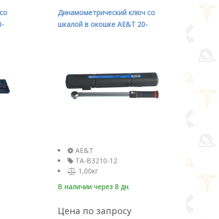
со
Динамометрический ключ со
0-
шкалой в окошке AE&T 20-
4
210Nm 1/2" TA-B3210-12
AE&T
TA-B3210-12
1,00кг
В наличии
через 8 дн.
Цена по запросу