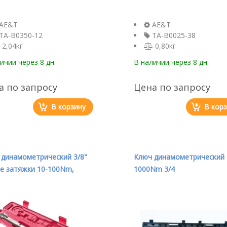
AE&T
AE&T
TA-B0350-12
TA-B0025-38
2,04кг
0,80кг
личии
через 8 дн.
В наличии
через 8 дн.
а по запросу
Цена по запросу
В корзину
В кор
 динамометрический 3/8"
Ключ динамометрический 
е затяжки 10-100Nm,
1000Nm 3/4
 405мм JTC /1 JTC-4934