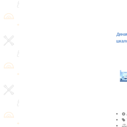
Дина
шкало
800Nm