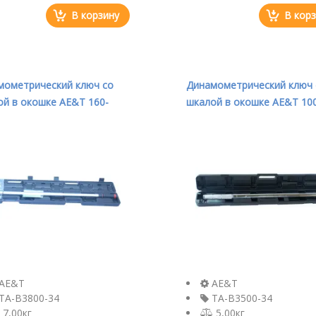
В корзину
В кор
мометрический ключ со
Динамометрический ключ 
й в окошке AE&T 160-
шкалой в окошке AE&T 10
 3/4" TA-B3800-34
500Nm 3/4" TA-B3500-34
AE&T
AE&T
TA-B3800-34
TA-B3500-34
7,00кг
5,00кг