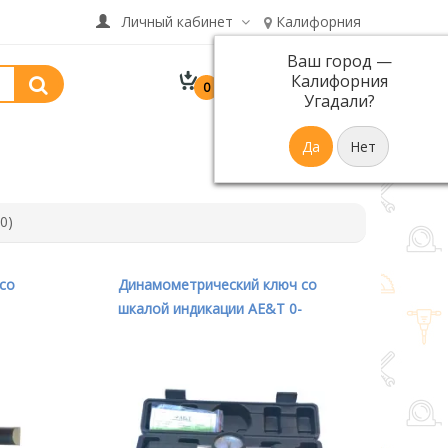
Личный кабинет
Калифорния
Ваш город —
В корзине 0 товар(ов)
Калифорния
0
р.
на сумму 0
Угадали?
0)
со
Динамометрический ключ со
шкалой индикации AE&T 0-
30Nm 3/8" TA-B2030-38