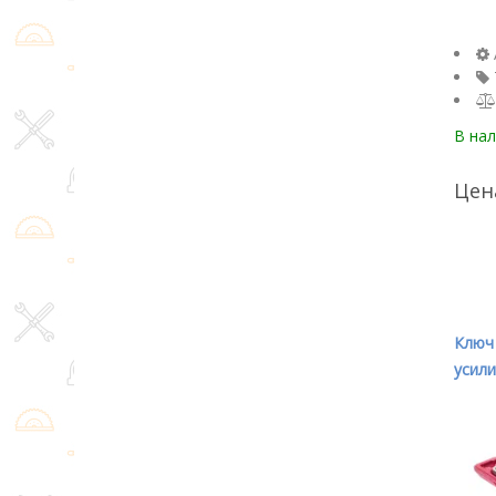
В на
Цен
Ключ
усили
длина