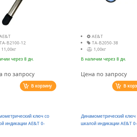
AE&T
AE&T
TA-B2100-12
TA-B2050-38
11,00кг
1,00кг
личии
через 8 дн.
В наличии
через 8 дн.
а по запросу
Цена по запросу
В корзину
В кор
мометрический ключ со
Динамометрический ключ 
й индикации AE&T 0-
шкалой индикации AE&T 0-
 1/2" TA-B2300-12
200Nm 1/2" TA-B2200-12