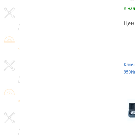
В на
Цен
Ключ
350N