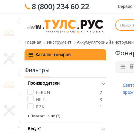
8 (800) 234 60 22
Сервис
Главная
Инструмент
Аккумуляторный инструмен
Фона
Каталог товаров
Фильтры
Производители
Свет
FERON
2
прож
HILTI
3
заря
RGK
1
50W 
МАСТАК
1
+ Показать ещё (3)
BOSCH
10
RYOBI
2
Вес, кг