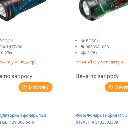
BOSCH
BOSCH
0601437V00
06039A1008
0,27кг
0,26кг
няйте у менеджера
Уточняйте у менеджера
а по запросу
Цена по запросу
В корзину
В кор
муляторный фонарь 12В
Ryobi Фонарь Гибрид ONE
 GLI 12V-300 Solo
R18ALH-0 5133002339