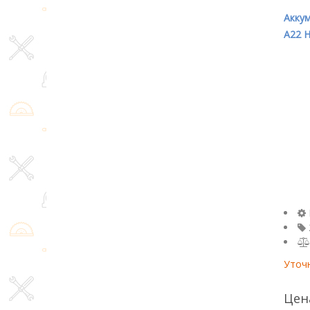
Аккум
A22 H
Уточ
Цен