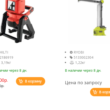
HILTI
RYOBI
2186919
5133002304
3,19кг
1,22кг
личии
через 8 дн.
В наличии
через 8 дн.
00р.
В корзину
Цена по запросу
0р.
В кор