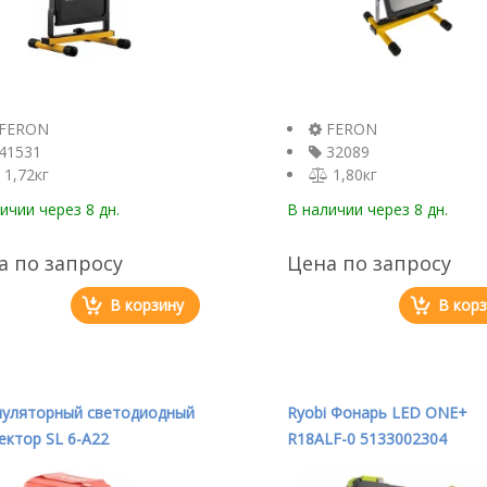
FERON
FERON
41531
32089
1,72кг
1,80кг
личии
через 8 дн.
В наличии
через 8 дн.
а по запросу
Цена по запросу
В корзину
В кор
муляторный светодиодный
Ryobi Фонарь LED ONE+
ктор SL 6-A22
R18ALF-0 5133002304
 коробка 2186919