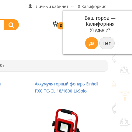
Личный кабинет
Калифорния
Ваш город —
В корзине 0 товар(ов)
Калифорния
0
р.
на сумму 0
Угадали?
0)
й
Аккумуляторный фонарь Einhell
PXC TC-CL 18/1800 Li-Solo
00K
4514115