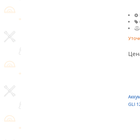
Уточ
Цен
Акку
GLI 1