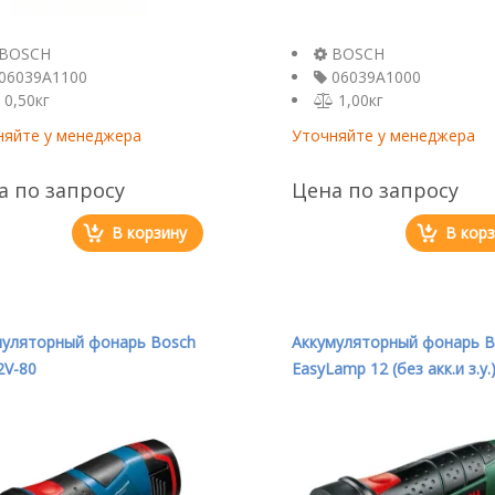
BOSCH
BOSCH
06039A1100
06039A1000
0,50кг
1,00кг
няйте у менеджера
Уточняйте у менеджера
а по запросу
Цена по запросу
В корзину
В кор
муляторный фонарь Bosch
Аккумуляторный фонарь B
2V-80
EasyLamp 12 (без акк.и з.у.
06039A1008