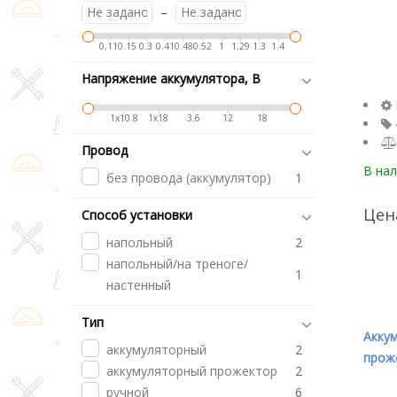
–
0,11
0.15
0.3
0.41
0.48
0.52
1
1,29
1.3
1.4
Напряжение аккумулятора, В
1х10.8
1х18
3.6
12
18
Провод
В на
без провода (аккумулятор)
1
Цен
Способ установки
напольный
2
напольный/на треноге/
1
настенный
Тип
Акку
аккумуляторный
2
проже
аккумуляторный прожектор
2
HILTI
ручной
6