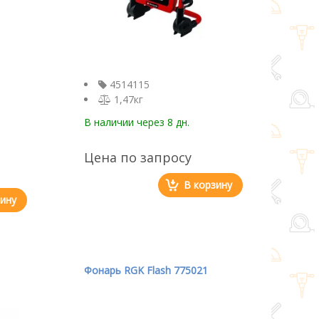
4514115
1,47кг
В наличии
через 8 дн.
Цена по запросу
В корзину
зину
Фонарь RGK Flash 775021