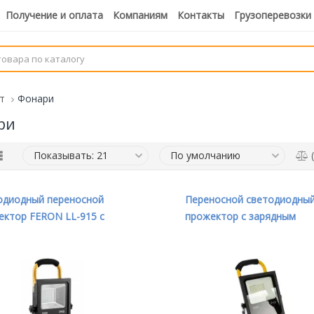
Получение и оплата
Компаниям
Контакты
Грузоперевозки
т
Фонари
ри
(
одиодный переносной
Переносной светодиодны
ектор FERON LL-915 с
прожектор с зарядным
дным устройством IP65
устройством IP65 30W 64
6400K 41531
Feron LL-913 32089