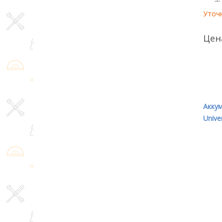
Уточ
Цен
Акку
Unive
0603