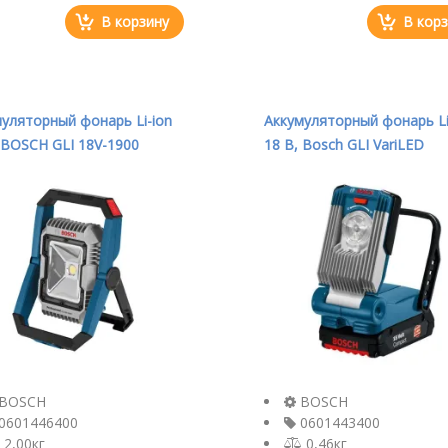
В корзину
В кор
уляторный фонарь Li-ion
Аккумуляторный фонарь Li
 BOSCH GLI 18V-1900
18 В, Bosch GLI VariLED
446400
0601443400
BOSCH
BOSCH
0601446400
0601443400
2,00кг
0,46кг