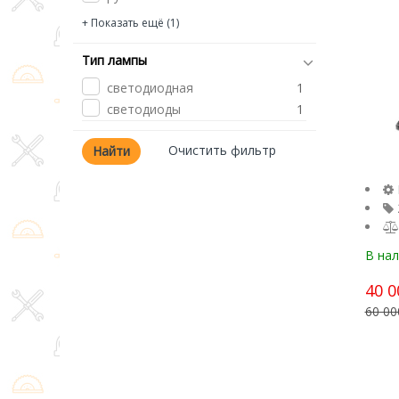
светодиодная
1
+ Показать ещё (1)
Тип лампы
светодиодная
1
светодиоды
1
В на
40 0
60 00