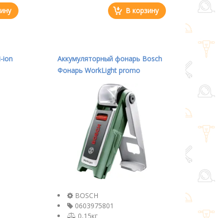
зину
В корзину
-ion
Аккумуляторный фонарь Bosch
Фонарь WorkLight promo
0603975801
BOSCH
0603975801
0,15кг