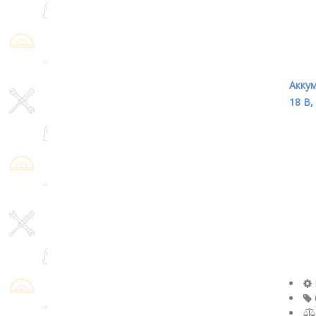
Аккум
18 В,
0601