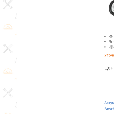
Уточ
Цен
Акку
Bosch