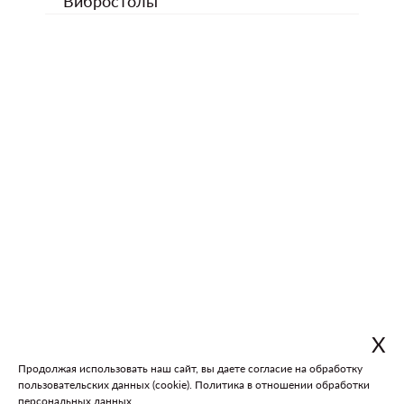
Вибростолы
Х
Продолжая использовать наш сайт, вы даете согласие на обработку
пользовательских данных (cookie).
Политика в отношении обработки
В каталог
На главную
персональных данных