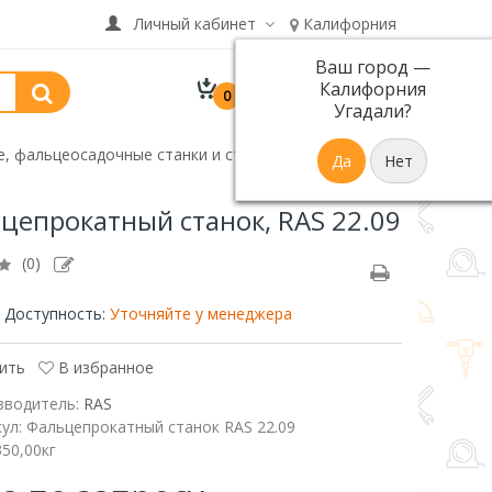
Личный кабинет
Калифорния
Ваш город —
В корзине 0 товар(ов)
Калифорния
0
р.
на сумму 0
Угадали?
, фальцеосадочные станки и станки для отбортовки
цепрокатный станок, RAS 22.09
(0)
Доступность:
Уточняйте у менеджера
ить
В избранное
зводитель:
RAS
кул:
Фальцепрокатный станок RAS 22.09
350,00кг