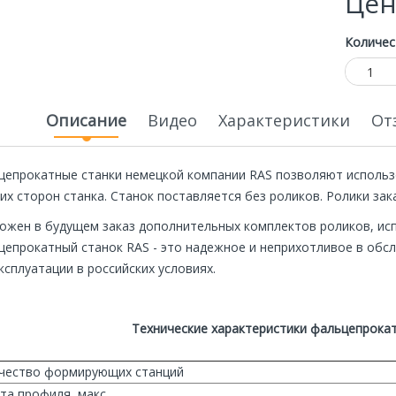
Цен
Количес
Описание
Видео
Характеристики
От
цепрокатные станки немецкой компании RAS позволяют использ
их сторон станка. Станок поставляется без роликов. Ролики за
ожен в будущем заказ дополнительных комплектов роликов, ис
цепрокатный станок RAS - это надежное и неприхотливое в обс
ная
Специальная
ксплуатации в российских условиях.
Экономия
Экономия
цена
20 000р.
20 000р.
Технические характеристики фальцепрокат
чество формирующих станций
та профиля, макс