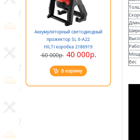
Толщ
Скор
Длин
Шири
етодиодный
Аккумуляторный светодиодный
Аккумулятор
Высо
 6-A22
прожектор SL 6-A22
прожек
Рабо
2186919
HILTI коробка 2186919
HILTI к
000р.
40 000р.
Мощн
60 000р.
60 000р
Вес
ну
В корзину