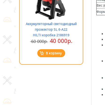
Вес (
Форм
етодиодный
Аккумуляторный светодиодный
Аккумулятор
 6-A22
прожектор SL 6-A22
прожек
2186919
HILTI коробка 2186919
HILTI к
000р.
40 000р.
60 000р.
60 000р
ну
В корзину