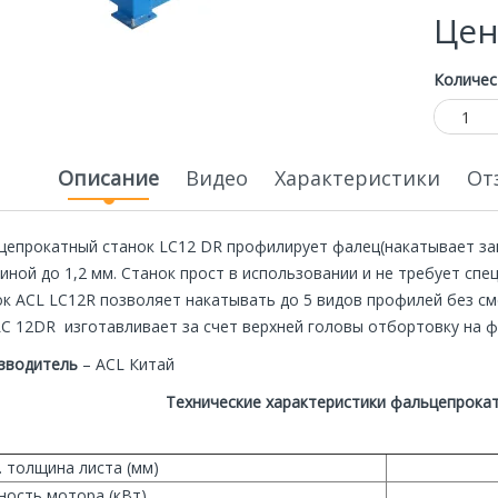
Цен
Количес
Описание
Видео
Характеристики
От
цепрокатный станок LC12 DR профилирует фалец(накатывает зам
иной до 1,2 мм. Станок прост в использовании и не требует сп
ок ACL LC12R позволяет накатывать до 5 видов профилей без с
LC 12DR изготавливает за счет верхней головы отбортовку на ф
ная
Специальная
Экономия
Экономия
цена
20 000р.
20 000р.
зводитель
– АСL Китай
Технические характеристики фальцепрокат
. толщина листа (мм)
ость мотора (кВт)