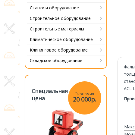
Станки и оборудование
Строительное оборудование
Строительные материалы
Климатическое оборудование
Клининговое оборудование
Складское оборудование
Фаль
толщ
стан
ACL 
Специальная
Специаль
Экономия
Экономия
цена
цена
20 000р.
20 000р.
Прои
Макс
Мощн