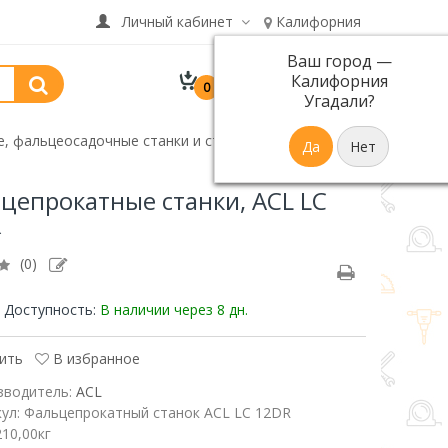
Личный кабинет
Калифорния
Ваш город —
В корзине 0 товар(ов)
Калифорния
0
р.
на сумму 0
Угадали?
, фальцеосадочные станки и станки для отбортовки
цепрокатные станки, ACL LC
R
(0)
Доступность:
В наличии
через 8 дн.
ить
В избранное
зводитель:
ACL
кул:
Фальцепрокатный станок ACL LC 12DR
210,00кг