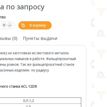
а по запросу
тво
В корзину
+
–
зывы (0)
Пункты выдачи
ок) на заготовках из листового металла
ециальных навыков в работе. Фальцепрокатный
мены роиков. Так же фальцепрокатный станок
асонных изделиях по радиусу
ного станка ACL 12DR
0,5-1,2
1,5