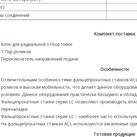
кг)
ы соединений
ный светодиодный
Аккумуляторный светодиодный
Комплект поставки:
тор SL 6-A22
прожектор SL 6-A22
Блок для радиальной отбортовки
оробка 2186919
HILTI коробка 2186919
40 000р.
40 000р.
7 Пар роликов
.
60 000р.
Переключатель направлений подачи
В корзину
В корзину
Особенности:
Отличительными особенностями фальцепрокатных станков ACL
роликов и высокая мобильность, что делает данное оборудова
условиях. Данное оборудование практически бесшумно и облад
Фальцепрокатные станки серии LC позволяют производить впло
переналадки.
Фальцепрокатные станки серии LC – наиболее часто используе
На фальцепрокатных станках ACL используются закаленные ори
Готовая продукция: