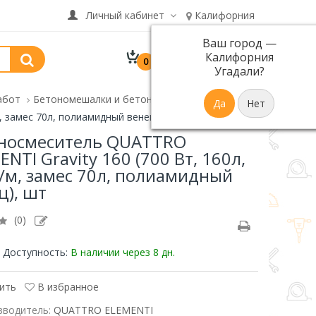
Личный кабинет
Калифорния
Ваш город —
В корзине 0 товар(ов)
Калифорния
0
р.
на сумму 0
Угадали?
абот
Бетономешалки и бетоносмесители
 замес 70л, полиамидный венец), шт
носмеситель QUATTRO
ENTI Gravity 160 (700 Вт, 160л,
/м, замес 70л, полиамидный
ц), шт
(0)
Доступность:
В наличии
через 8 дн.
ить
В избранное
зводитель:
QUATTRO ELEMENTI