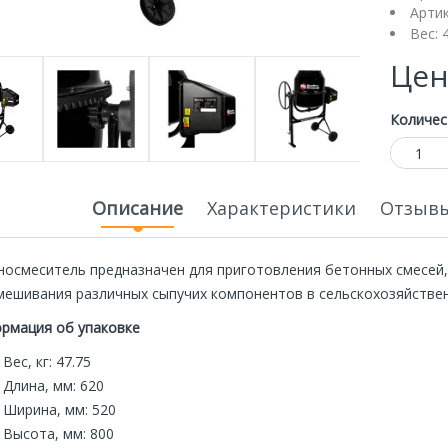
Арти
Вес: 
Цен
Количес
Описание
Характеристики
Отзывы
носмеситель предназначен для приготовления бетонных смесей,
мешивания различных сыпучих компонентов в сельскохозяйствен
ная
Специальная
Экономия
Экономия
цена
20 000р.
20 000р.
рмация об упаковке
Вес, кг: 47.75
Длина, мм: 620
Ширина, мм: 520
Высота, мм: 800