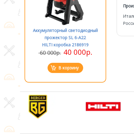
Прои
Итал
Росс
етодиодный
Аккумуляторный светодиодный
Аккумулятор
 6-A22
прожектор SL 6-A22
прожек
2186919
HILTI коробка 2186919
HILTI к
000р.
40 000р.
60 000р.
60 000р
ну
В корзину