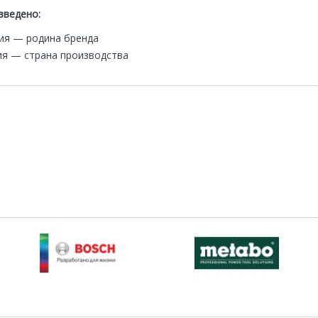
зведено:
ия — родина бренда
ия — страна производства
ный светодиодный
Аккумуляторный светодиодный
тор SL 6-A22
прожектор SL 6-A22
оробка 2186919
HILTI коробка 2186919
40 000р.
40 000р.
.
60 000р.
В корзину
В корзину