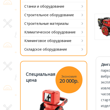
Станки и оборудование
Строительное оборудование
Строительные материалы
Климатическое оборудование
Клининговое оборудование
Складское оборудование
Двиг
парк
Специальная
Специаль
вибр
Экономия
Экономия
цена
цена
20 000р.
20 000р.
эксп
извл
часов
старт
изде