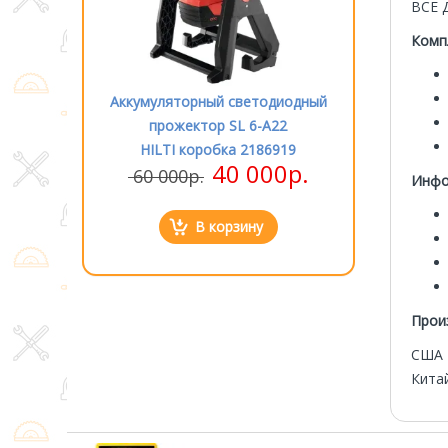
ВСЕ 
Комп
етодиодный
Аккумуляторный светодиодный
Аккумулятор
 6-A22
прожектор SL 6-A22
прожек
2186919
HILTI коробка 2186919
HILTI к
000р.
40 000р.
60 000р.
60 000р
Инфо
ну
В корзину
Прои
США 
Кита