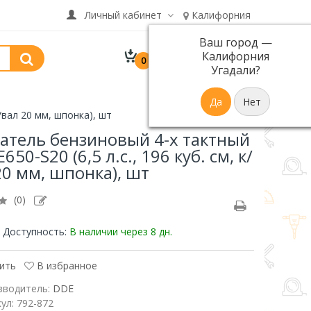
Личный кабинет
Калифорния
Ваш город —
В корзине 0 товар(ов)
Калифорния
0
р.
на сумму 0
Угадали?
/вал 20 мм, шпонка), шт
атель бензиновый 4-х тактный
650-S20 (6,5 л.с., 196 куб. см, к/
20 мм, шпонка), шт
(0)
Доступность:
В наличии
через 8 дн.
ить
В избранное
зводитель:
DDE
кул:
792-872