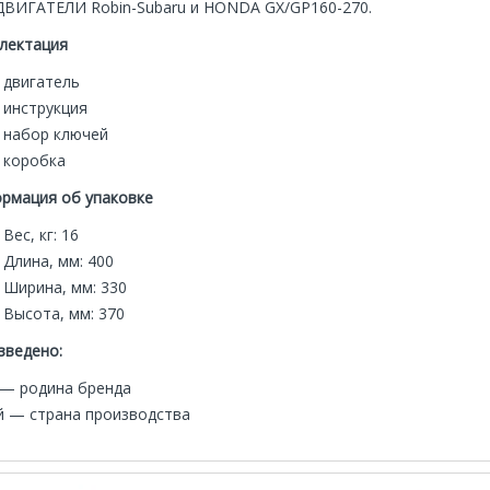
ДВИГАТЕЛИ Robin-Subaru и HONDA GX/GP160-270.
лектация
двигатель
инструкция
ный светодиодный
Аккумуляторный светодиодный
набор ключей
тор SL 6-A22
прожектор SL 6-A22
коробка
оробка 2186919
HILTI коробка 2186919
40 000р.
40 000р.
.
60 000р.
рмация об упаковке
Вес, кг: 16
В корзину
В корзину
Длина, мм: 400
Ширина, мм: 330
Высота, мм: 370
зведено:
— родина бренда
й — страна производства