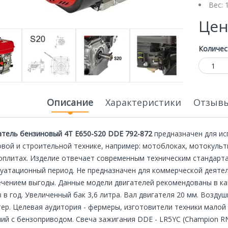
Вес: 
Цен
Количес
Описание
Характеристики
Отзывы
атель бензиновый 4Т E650-S20 DDE 792-872
предназначен для ис
овой и строительной технике, например: мотоблоках, мотокуль
ная
Специальная
оплитах. Изделие отвечает современным техническим стандарта
Экономия
Экономия
цена
20 000р.
20 000р.
луатационный период. Не предназначен для коммерческой деятел
ечением выгоды. Данные модели двигателей рекомендованы в кач
 в год. Увеличенный бак 3,6 литра. Вал двигателя 20 мм. Возду
ер. Целевая аудитория - фермеры, изготовители техники малой
лий с бензоприводом. Свеча зажигания DDE - LR5YC (Champion 