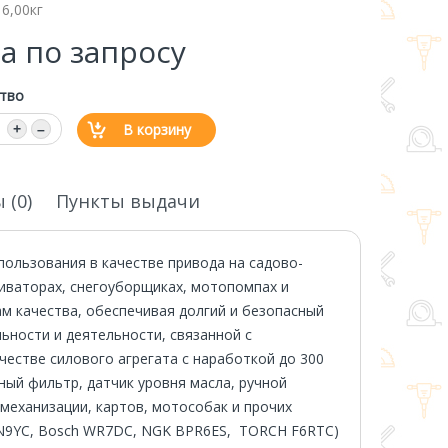
16,00кг
а по запросу
тво
В корзину
+
–
 (0)
Пункты выдачи
пользования в качестве привода на садово-
тиваторах, снегоуборщиках, мотопомпах и
м качества, обеспечивая долгий и безопасный
ьности и деятельности, связанной с
естве силового агрегата с наработкой до 300
шный фильтр, датчик уровня масла, ручной
 механизации, картов, мотособак и прочих
RN9YC, Bosch WR7DC, NGK BPR6ES, TORCH F6RTC)