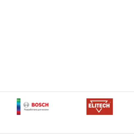
ный светодиодный
Аккумуляторный светодиодный
тор SL 6-A22
прожектор SL 6-A22
оробка 2186919
HILTI коробка 2186919
40 000р.
40 000р.
.
60 000р.
В корзину
В корзину