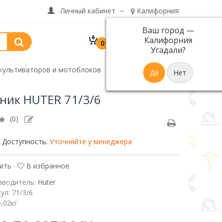
Личный кабинет
Калифорния
Ваш город —
В корзине 0 товар(ов)
Калифорния
0
р.
на сумму 0
Угадали?
культиваторов и мотоблоков
ник HUTER 71/3/6
(0)
Доступность:
Уточняйте у менеджера
ить
В избранное
зводитель:
Huter
кул:
71/3/6
5,02кг