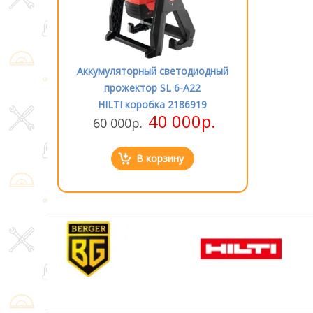
етодиодный
Аккумуляторный светодиодный
Аккумулятор
 6-A22
прожектор SL 6-A22
прожек
2186919
HILTI коробка 2186919
HILTI к
000р.
40 000р.
60 000р.
60 000р
ну
В корзину