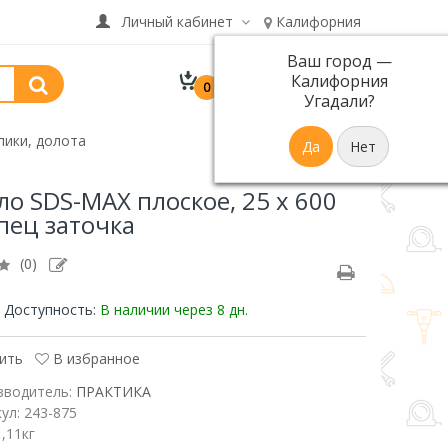
Личный кабинет
Калифорния
Ваш город —
В корзине 0 товар(ов)
Калифорния
0
р.
на сумму 0
Угадали?
пики, долота
ло SDS-MAX плоское, 25 х 600
пец заточка
(0)
Доступность:
В наличии
через 8 дн.
ить
В избранное
зводитель:
ПРАКТИКА
кул:
243-875
1,11кг