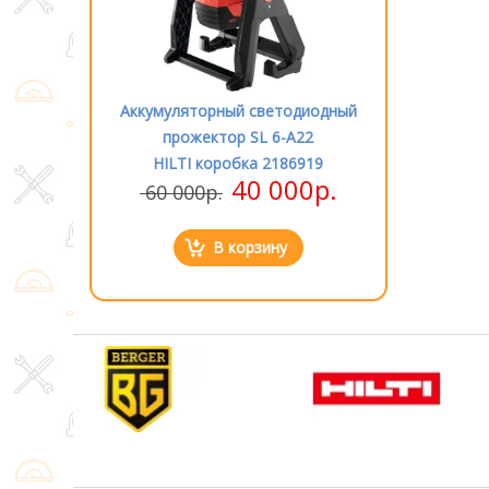
етодиодный
Аккумуляторный светодиодный
Аккумулятор
 6-A22
прожектор SL 6-A22
прожек
2186919
HILTI коробка 2186919
HILTI к
000р.
40 000р.
60 000р.
60 000р
ну
В корзину