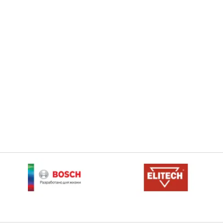
ный светодиодный
Аккумуляторный светодиодный
тор SL 6-A22
прожектор SL 6-A22
оробка 2186919
HILTI коробка 2186919
40 000р.
40 000р.
.
60 000р.
В корзину
В корзину