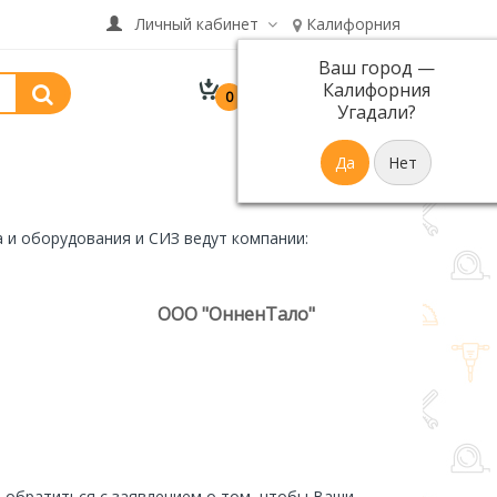
Личный кабинет
Калифорния
Ваш город —
В корзине 0 товар(ов)
Калифорния
0
р.
на сумму 0
Угадали?
 и оборудования и СИЗ ведут компании:
ООО "ОнненТало"
обратиться с заявлением о том, чтобы Ваши