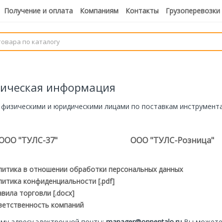
Получение и оплата
Компаниям
Контакты
Грузоперевозки
ическая информация
 физическими и юридическими лицами по поставкам инструмента
ООО "ТУЛС-37"
ООО "ТУЛС-Розница"
литика в отношении обработки персональных данных
итика конфиденциальности [.pdf]
вила торговли [.docx]
ветственность компаний
му адресу электронной почты:
manager@onnentalo.ru
Вы можете 