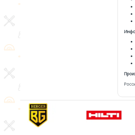
Инфо
Прои
Росси