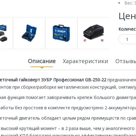
Вес: 
Цен
Количес
Описание
Характеристики
Отзывы
еточный гайковерт ЗУБР Профессионал GB-250-22
предназначен
нтов при сборке/разборке металлических конструкций, снятии/у
ная
Специальная
Экономия
Экономия
ная функция помогает заворачивать крепеж большого диаметра
цена
20 000р.
20 000р.
работы без простоев в комплекте предусмотрено 2 аккумулятора
еточный двигатель обладает целым рядом преимуществ по сра
высокий крутящий момент – в 2 раза выше, чем у аналогичного
высокий КПД благодаря максимально эффективному преобразо