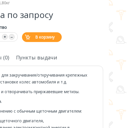
3,80кг
а по запросу
тво
В корзину
+
–
 (0)
Пункты выдачи
 для закручивания/откручивания крепежных
становке колес автомобиля и т.д.
 и отворачивать приржавевшие метизы.
.
внению с обычным щеточным двигателем:
 щеточного двигателя,
ванию электромагнитной энергии в