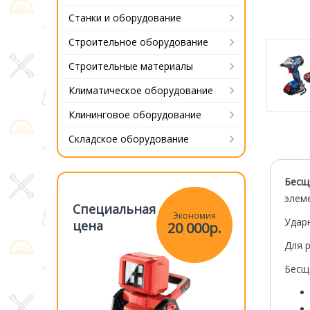
Станки и оборудование
Строительное оборудование
Строительные материалы
Климатическое оборудование
Клининговое оборудование
Складское оборудование
Бесщ
элеме
Специальная
Специаль
Экономия
Экономия
Удар
цена
цена
20 000р.
20 000р.
Для 
Бесщ