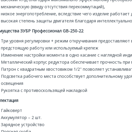
механическую (ввиду отсутствия перекоммутаций),
низкое энергопотребление, вследствие чего изделие работает 
высокая степень защиты двигателя благодаря интеллектуально
ный светодиодный
Аккумуляторный светодиодный
мущества ЗУБР Профессионал GB-250-22
тор SL 6-A22
прожектор SL 6-A22
Три уровня регулировки + режим откручивания предоставляют
оробка 2186919
HILTI коробка 2186919
предстоящую работу или используемый крепеж
40 000р.
40 000р.
.
60 000р.
Изменение настройки момента в одно касание с наглядной инд
Металлический корпус редуктора обеспечивает прочность при
В корзину
В корзину
Патрон с квадратным хвостовиком 1/2'' позволяет устанавлива
Подсветка рабочего места способствует дополнительному удоб
освещения
Рукоятка с противоскользящей накладкой
лектация
Гайковерт
Аккумулятор – 2 шт.
Зарядное устройство
Поясная скоба