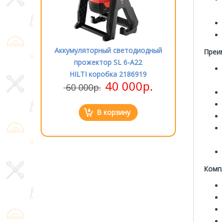
етодиодный
Аккумуляторный светодиодный
Аккумулятор
Преи
 6-A22
прожектор SL 6-A22
прожек
2186919
HILTI коробка 2186919
HILTI к
000р.
40 000р.
60 000р.
60 000р
ну
В корзину
Комп